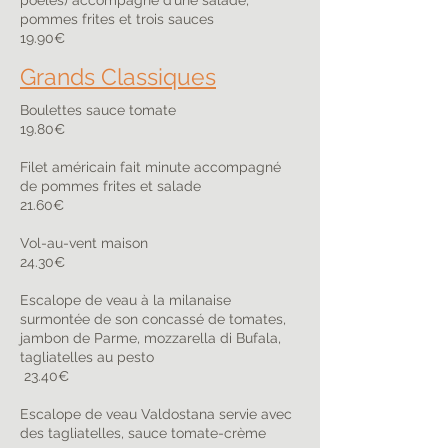
poêlés) accompagné d’une salade,
pommes frites et trois sauces
19.90€
Grands Classiques
Boulettes sauce tomate
19.80€
Filet américain fait minute accompagné
de pommes frites et salade
21.60€
Vol-au-vent maison
24.30€
Escalope de veau à la milanaise
surmontée de son concassé de tomates,
jambon de Parme, mozzarella di Bufala,
tagliatelles au pesto
23.40€
Escalope de veau Valdostana servie avec
des tagliatelles, sauce tomate-crème