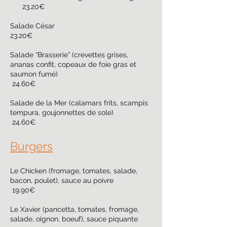
23.20€
Salade César
23.20€
Salade “Brasserie” (crevettes grises,
ananas confit, copeaux de foie gras et
saumon fumé)
24.60€
Salade de la Mer (calamars frits, scampis
tempura, goujonnettes de sole)
24.60€
Burgers
Le Chicken (fromage, tomates, salade,
bacon, poulet), sauce au poivre
19.90€
Le Xavier (pancetta, tomates, fromage,
salade, oignon, boeuf), sauce piquante