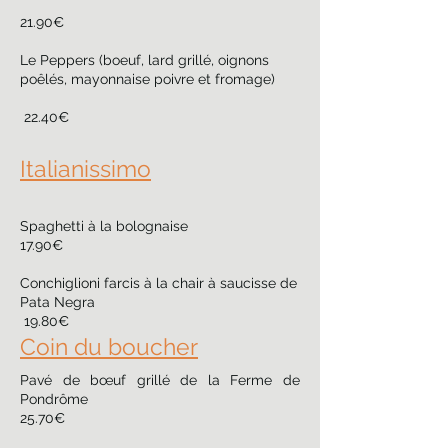
21.90€
Le Peppers (boeuf, lard grillé, oignons
poêlés, mayonnaise poivre et fromage)
22.40€
Italianissimo
Spaghetti à la bolognaise
17.90€
Conchiglioni farcis à la chair à saucisse de
Pata Negra
19.80€
Coin du boucher
Pavé de bœuf grillé de la Ferme de
Pondrôme
25.70€