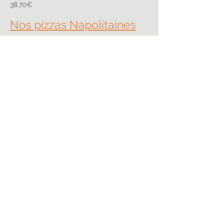
38.70€
Nos pizzas Napolitaines
MARGHERITA - tomates, mozzarella et
basilic
17,70€
PARMIGIANA - aubergine, mozzarella
18.80€
4 FROMAGES - Ricotta, chèvre,
gorgonzola, mozzarella, noix, roquette et
miel
20.80€
PIZZA « BRASSERIE XAVIER » - jambon de
Parme, jambon Mantegna, mozzarella di
Bufala, tomates basilic
20.90€​
PATA NEGRA - tomates, tartufata,