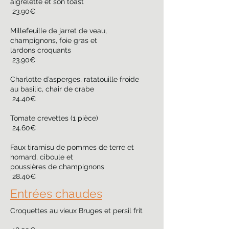
aigrelette et son toast
23.90€
Millefeuille de jarret de veau,
champignons, foie gras et
lardons croquants
23.90€
Charlotte d’asperges, ratatouille froide
au basilic, chair de crabe
24.40€
Tomate crevettes (1 pièce)
24.60€
Faux tiramisu de pommes de terre et
homard, ciboule et
poussières de champignons
28.40€
Entrées chaudes
Croquettes au vieux Bruges et persil frit