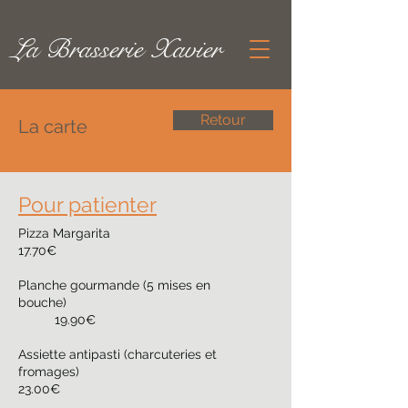
La Brasserie Xavier
Retour
La carte
Pour patienter
Pizza Margarita
17.70€
Planche gourmande (5 mises en
bouche)
19.90€
Assiette antipasti (charcuteries et
fromages)
23.00€