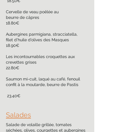
18.50€
Cervelle de veau poêlée au
beurre de câpres
18.80€
Aubergines parmigiana, stracciatella,
filet d’huile d’olives des Masques
18.90€
Les incontournables croquettes aux
crevettes grises
22.80€
Saumon mi-cuit, laqué au café, fenouil
confit à la moutarde, beurre de Pastis
23.40€
Salades
Salade de volaille grillée, tomates
séchées, olives, courgettes et aubergines