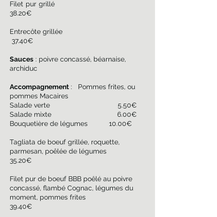
Filet pur grillé
38.20€
Entrecôte grillée
37.40€
Sauces
: poivre concassé, béarnaise,
archiduc
Accompagnement
: Pommes frites, ou
pommes Macaires
Salade verte 5.50€
Salade mixte 6.00€
Bouquetière de légumes
10.00€
Tagliata de boeuf grillée, roquette,
parmesan, poêlée de légumes
35.20€
Filet pur de boeuf BBB poêlé au poivre
concassé, flambé Cognac, légumes du
moment, pommes frites
39.40€